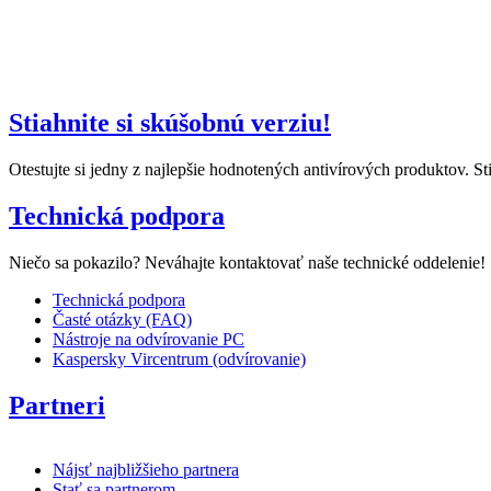
Stiahnite si skúšobnú verziu!
Otestujte si jedny z najlepšie hodnotených antivírových produktov. 
Technická podpora
Niečo sa pokazilo? Neváhajte kontaktovať naše technické oddelenie!
Technická podpora
Časté otázky (FAQ)
Nástroje na odvírovanie PC
Kaspersky Vircentrum (odvírovanie)
Partneri
Nájsť najbližšieho partnera
Stať sa partnerom