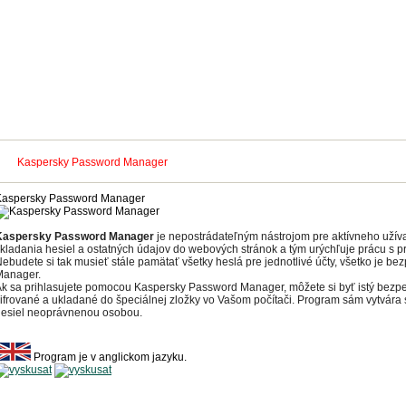
usy
Eshop
Podpora
Na s
Kaspersky Password Manager
Kaspersky Password Manager
Kaspersky Password Manager
je nepostrádateľným nástrojom pre aktívneho užíva
kladania hesiel a ostatných údajov do webových stránok a tým urýchľuje prácu s 
ebudete si tak musieť stále pamätať všetky heslá pre jednotlivé účty, všetko je 
Manager.
k sa prihlasujete pomocou Kaspersky Password Manager, môžete si byť istý bezp
ifrované a ukladané do špeciálnej zložky vo Vašom počítači. Program sám vytvára s
hesiel neoprávnenou osobou.
Program je v anglickom jazyku.