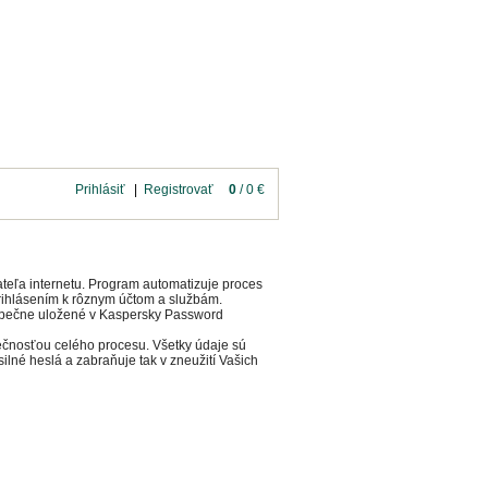
tiahnutie
Kontakt
Prihlásiť
|
Registrovať
0
/ 0 €
teľa internetu. Program automatizuje proces
prihlásením k rôznym účtom a službám.
bezpečne uložené v Kaspersky Password
ečnosťou celého procesu. Všetky údaje sú
ilné heslá a zabraňuje tak v zneužití Vašich