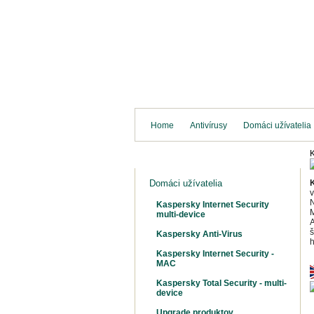
Domov
Antivír
Home
Antivírusy
Domáci užívatelia
Antivírusy
Domáci užívatelia
v
N
Kaspersky Internet Security
multi-device
A
š
Kaspersky Anti-Virus
Kaspersky Internet Security -
MAC
Kaspersky Total Security - multi-
device
Upgrade produktov