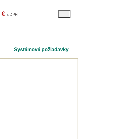
9 €
s DPH
Systémové požiadavky