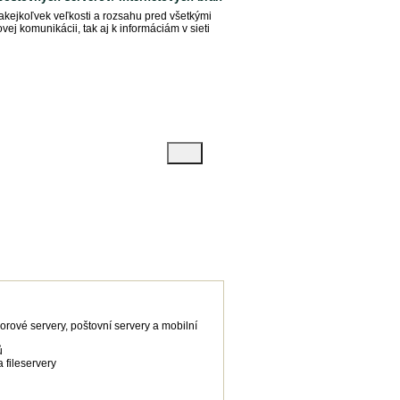
akejkoľvek veľkosti a rozsahu pred všetkými
ej komunikácii, tak aj k informáciám v sieti
Programy
orové servery, poštovní servery a mobilní
ů
 fileservery