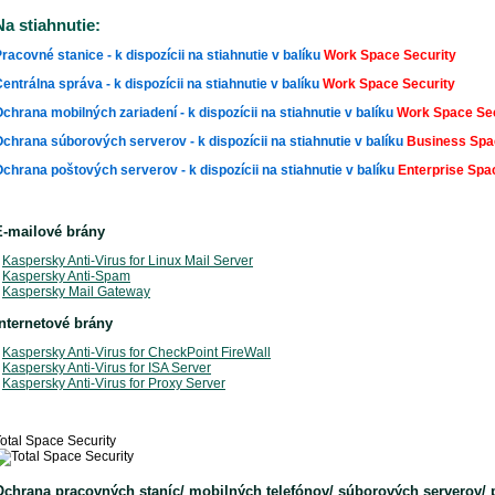
Na stiahnutie:
racovné stanice - k dispozícii na stiahnutie v balíku
Work Space Security
entrálna správa - k dispozícii na stiahnutie v balíku
Work Space Security
chrana mobilných zariadení - k dispozícii na stiahnutie v balíku
Work Space Sec
chrana súborových serverov - k dispozícii na stiahnutie v balíku
Business Spa
chrana poštových serverov - k dispozícii na stiahnutie v balíku
Enterprise Spa
E-mailové brány
*
Kaspersky Anti-Virus for Linux Mail Server
*
Kaspersky Anti-Spam
*
Kaspersky Mail Gateway
Internetové brány
*
Kaspersky Anti-Virus for CheckPoint FireWall
*
Kaspersky Anti-Virus for ISA Server
*
Kaspersky Anti-Virus for Proxy Server
otal Space Security
Ochrana pracovných staníc/ mobilných telefónov/ súborových serverov/ 