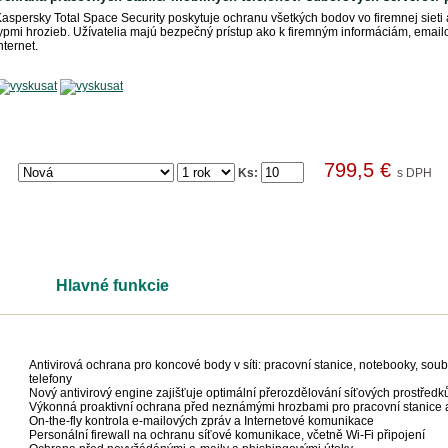
aspersky Total Space Security poskytuje ochranu všetkých bodov vo firemnej sieti 
ypmi hrozieb. Užívatelia majú bezpečný prístup ako k firemným informáciám, emailov
nternet.
799,5 €
Ks:
s DPH
Hlavné funkcie
Centrálna správa
Antivirová ochrana pro koncové body v síti: pracovní stanice, notebooky, soub
telefony
Nový antivirový engine zajišťuje optimální přerozdělování síťových prostředk
Výkonná proaktivní ochrana před neznámými hrozbami pro pracovní stanice a
On-the-fly kontrola e-mailových zpráv a Internetové komunikace
Personální firewall na ochranu síťové komunikace, včetně Wi-Fi připojení