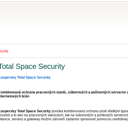
usy
Eshop
Podpora
Na s
curity
Total Space Security
Kaspersky Total Space Security
Kombinovaná ochrana pracovných staníc, súborových a poštovných serverov 
nternetových brán
Kaspersky Total Space Security
ponúka kombinovanú ochranu proti všetkým typ
rozieb a to ako na pracovných staniciach, tak na súborových a poštových serveroc
tanice, servery a gateway možno zároveň zadarmo spravovať pomocou centrálnej 