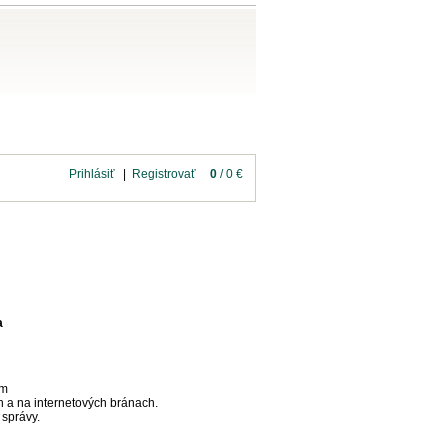
tiahnutie
Kontakt
Prihlásiť
|
Registrovať
0
/ 0 €
a
om
h a na internetových bránach.
správy.