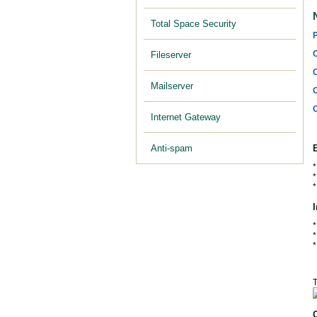
Total Space Security
P
C
Fileserver
O
Mailserver
O
O
Internet Gateway
Anti-spam
T