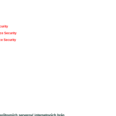
urity
ce Security
ce Security
poštovných serverov/ internetových brán