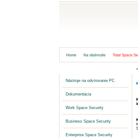
Domov
Antivír
Home
Na stiahnutie
Total Space Se
Na stiahnutie
Nástroje na odvírovanie PC
Dokumentácia
i
Work Space Security
Business Space Security
h
S
Enterprise Space Security